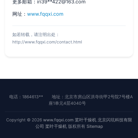
更多邮箱：iri39**
422@163.com
网址：
www.fqqxi.com
如若转载，请注明出处：
http://www.fqqxi.com/contact.html
电话：1864613**
地址：北京市房山区洪寺街甲2号院7号楼A
座1单元4层4040号
Copyright © 2026
www.fqqxi.com
桨叶干燥机
北京闪坑科技有限
公司
桨叶干燥机
版权所有
Sitemap