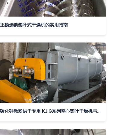
正确选购桨叶式干燥机的实用指南
碳化硅微粉烘干专用 KJ.G系列空心桨叶干燥机与硅泥双浆叶干化烘干机技术解析