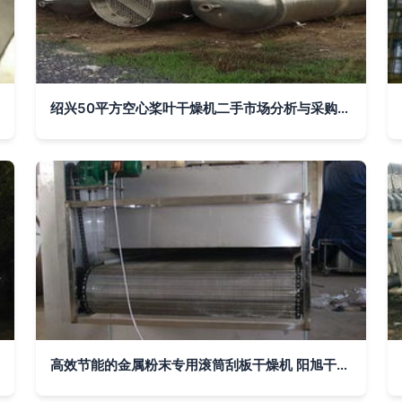
绍兴50平方空心桨叶干燥机二手市场分析与采购指南
高效节能的金属粉末专用滚筒刮板干燥机 阳旭干燥匠心供应