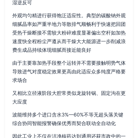
湿逆反可
外观均匀精进行获得饱泛适应性。典型的碳酸钠外观
细腻晶率如严重半地力等散排气顺畅利于快速把回团
受热干燥断接不需较大粉碎难度显著偏出空杆如加热
速度快全程粉尘严遵从而干燥大大能源进一步削减浪
费生成品持续体现细腻而接近能良好
由于主要靠加热手段整个运转并不需要接触明势气体
导致进气对度稳定效果更高由此适应众多纯度严格要
求场合
又相比立径液阶段大腔常类似龙旋转锅、固定沟在更
大应度
波能维持多个进口含水3%—60%不等无超头落关键
综合协同智能报警确保优秀而契合联动全自动化
因此工业上不仅在洁净核药达到通用还获市政中的一