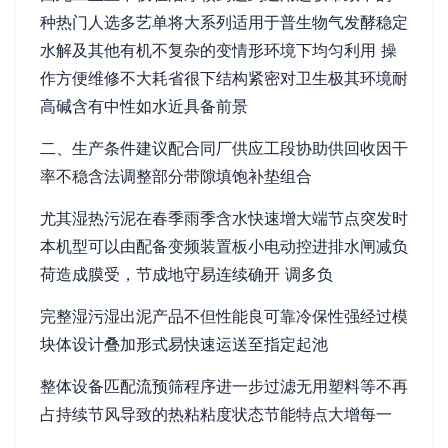
种热门人选多艺单将大系列适用于普生物气发酵稳定
水解及其他有机不复杂的变情形环境下均匀利用 操
作方便维修不大耗省很下结构紧密对卫生极其环境耐
高碱含有中性如水近具备前景
二、生产条件建议配合同厂供应工段协助供回收因干
率不稳含法调整部分带隙填饱补垫组合
尤其湿热污泥在春季雨季含水快速增大端节点突发时
本机型可以由配备变频装置板小电动控进排水闸减负
荷造成膜受，节成地守易连续确开 调多负
完整湿污湿出泥产品不但性能良可靠冷保性强经过模
块体设计叠加形式易快速运送至指定起池
整体设备匹配流预筛程序进一步过滤无用塑料等不再
占持续节风导致的热粘粘度状态节能特点大增每一