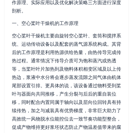
作原理、实际应用以及优化解决策略三方面进行深度
剖析。
一、空心桨叶干燥机的工作原理
空心桨叶干燥机主要由旋转空心桨叶、套筒和搅拌系
统、运动传动设备以及配套的蒸气源系统构成。其背
后的工作原理是利用热源供给热量，由热传导完成传
热过程。通常情况下传导介质可为饱和蒸汽或热透
等，当桨叶叶片加热到及物料体积相变区域及以上传
热边，浆液中水分将会逐步蒸发流隙之间气体由机体
尾部设置引排。更具体的说，该设备通过物料受到桨
叶与器面向共同推移，产生分裂与后后的重自装位
移，同时配合内置同属于轴向以及层向位回转具有持
续传热，加之与减装具有优势梯度，非常巨大助力了
高效统一风物脱水位能控位去一致节奏功能型整合，
促成产物维持更好浆坯状态防止产物温差值带来的腐