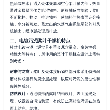
热油或热水）通入壳体夹套和空心桨叶轴内部，热量
通过金属壁面传导给湿物料。两根轴反向旋转，桨叶
不断搅拌、翻动、推进物料，使物料与热表面充分接
触，水分被蒸发。蒸发出的水蒸气由系统尾部的引风
机抽出，经冷凝处理后排放。
二、电镀污泥桨叶干燥机特点
针对电镀污泥（通常具有重金属含量高、腐蚀性强、
粘性大等特点），所使用的桨叶干燥机在设计上需特
别考虑：
耐磨与防腐
：桨叶及壳体接触物料部分常采用特殊耐
磨材料或进行防腐涂层处理，以应对污泥的磨蚀性和
腐蚀性成分。
防粘设计
：通过特殊的桨叶结构设计、表面抛光处
理，或设置自清洁装置，有效防止高粘性污泥在加热
面上结疤、结块。