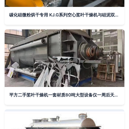
碳化硅微粉烘干专用 KJ.G系列空心桨叶干燥机与硅泥双浆叶干化烘干机技术解析
平方二手桨叶干燥机一套材质80吨大型设备仅一周后天到家需要的请联系