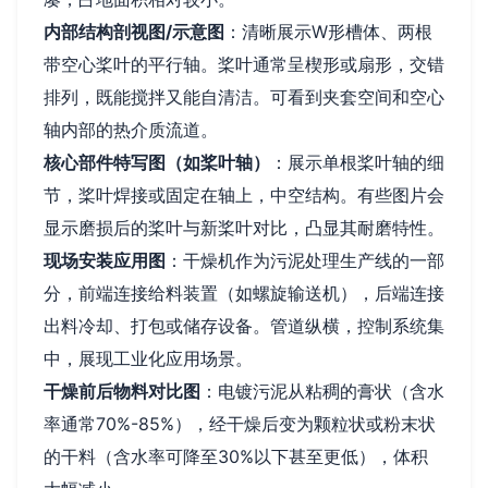
内部结构剖视图/示意图
：清晰展示W形槽体、两根
带空心桨叶的平行轴。桨叶通常呈楔形或扇形，交错
排列，既能搅拌又能自清洁。可看到夹套空间和空心
轴内部的热介质流道。
核心部件特写图（如桨叶轴）
：展示单根桨叶轴的细
节，桨叶焊接或固定在轴上，中空结构。有些图片会
显示磨损后的桨叶与新桨叶对比，凸显其耐磨特性。
现场安装应用图
：干燥机作为污泥处理生产线的一部
分，前端连接给料装置（如螺旋输送机），后端连接
出料冷却、打包或储存设备。管道纵横，控制系统集
中，展现工业化应用场景。
干燥前后物料对比图
：电镀污泥从粘稠的膏状（含水
率通常70%-85%），经干燥后变为颗粒状或粉末状
的干料（含水率可降至30%以下甚至更低），体积